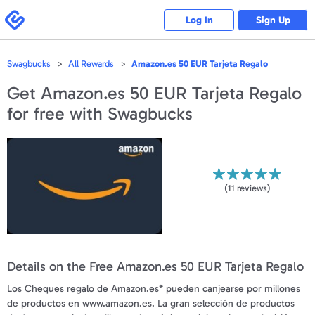
Please
note:
Swagbucks
Log In
Sign Up
This
website
includes
an
accessibility
Swagbucks
All Rewards
Amazon.es 50 EUR Tarjeta Regalo
system.
Get
Amazon.es 50 EUR Tarjeta Regalo
for free with Swagbucks
(
11
reviews)
Details on the Free Amazon.es 50 EUR Tarjeta Regalo
Los Cheques regalo de Amazon.es* pueden canjearse por millones
de productos en www.amazon.es. La gran selección de productos